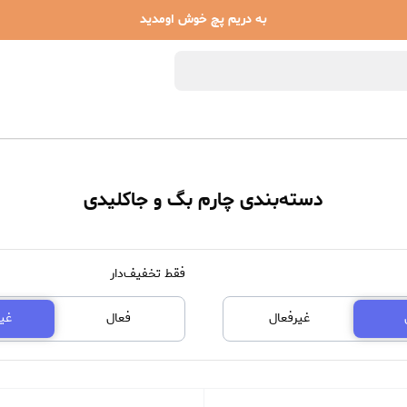
به دریم پچ خوش اومدید
دسته‌بندی چارم بگ و جاکلیدی
فقط تخفیف‌دار
غیرفعال
فعال
غی