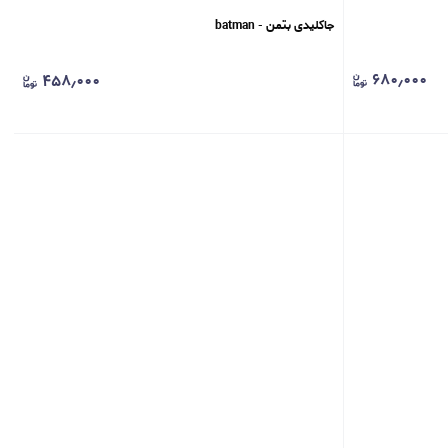
جاکلیدی بتمن - batman
۶۸۰٫۰۰۰
۴۵۸٫۰۰۰